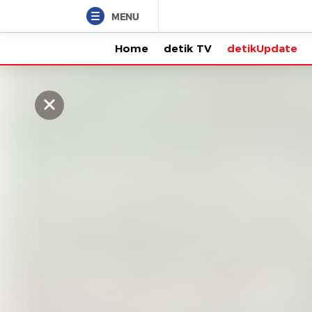
MENU
Home
detik TV
detikUpdate