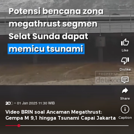
Tidak suka video ini?
Suka video ini?
Login untuk menyampaikan pendapat.
Login untuk menyampaikan pendapat.
Masuk
Masuk
Share to
Like
Dislike
Facebook
X
Whatsapp
Telegram
Copy Link
Copy Embed
Copy Embed &
Caption
Share
01 Jan 2025 11:30 WIB
Video BRIN soal Ancaman Megathrust:
Gempa M 9,1 hingga Tsunami Capai Jakarta
Caption
0:08