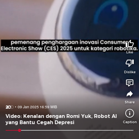
Tidak suka video ini?
Suka video ini?
Login untuk menyampaikan pendapat.
Login untuk menyampaikan pendapat.
Masuk
Masuk
Share to
Like
Dislike
Facebook
X
Whatsapp
Telegram
Copy Link
Copy Embed
Copy Embed &
Caption
Share
09 Jan 2025 16:59 WIB
Video: Kenalan dengan Romi Yuk, Robot AI
yang Bantu Cegah Depresi
Caption
0:09