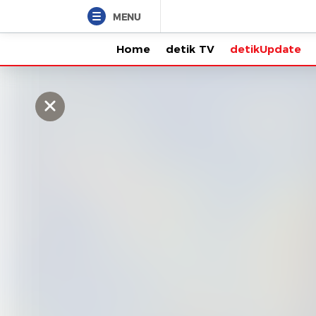
MENU
Home
detik TV
detikUpdate