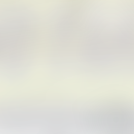
Tidak suka video ini?
Suka video ini?
Login untuk menyampaikan
Login untuk menyampaikan
pendapat.
pendapat.
Masuk
Masuk