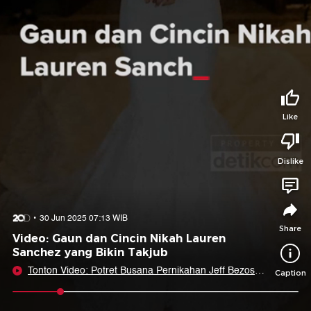
Tidak suka video ini?
Suka video ini?
Login untuk menyampaikan pendapat.
Login untuk menyampaikan pendapat.
Masuk
Masuk
Share to
Like
Dislike
Facebook
X
Whatsapp
Telegram
Copy Link
Copy Embed
Copy Embed &
30 Jun 2025 07:13 WIB
Caption
Share
Video: Gaun dan Cincin Nikah Lauren
Sanchez yang Bikin Takjub
Tonton Video: Potret Busana Pernikahan Jeff Bezos
Caption
dan Lauren Sanchez di Italia
0:09