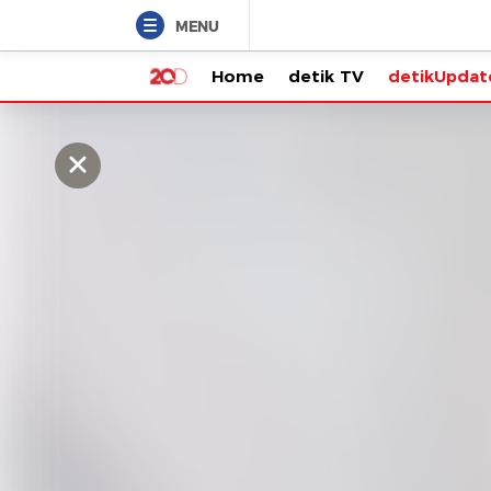
MENU
Home
detik TV
detikUpdate