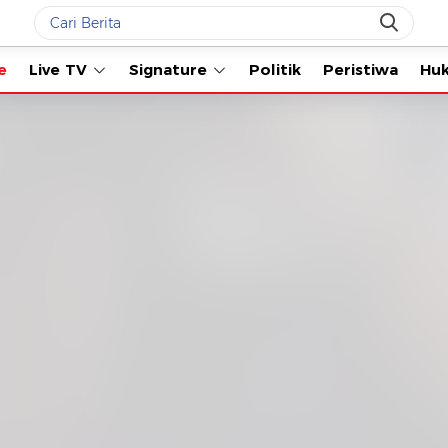
Live TV
Signature
Politik
Peristiwa
Hukum