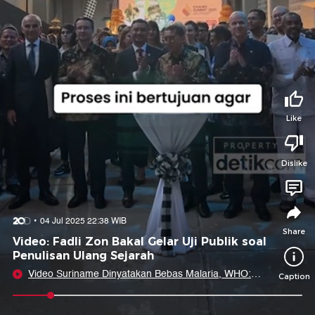
Tidak suka video ini?
Suka video ini?
Login untuk menyampaikan pendapat.
Login untuk menyampaikan pendapat.
Masuk
Masuk
Share to
Like
Dislike
Facebook
X
Whatsapp
Telegram
Copy Link
Copy Embed
Copy Embed &
04 Jul 2025 22:38 WIB
Caption
Share
Video: Fadli Zon Bakal Gelar Uji Publik soal
Penulisan Ulang Sejarah
Video Suriname Dinyatakan Bebas Malaria, WHO:
Caption
Tonggak Sejarah!
0:10