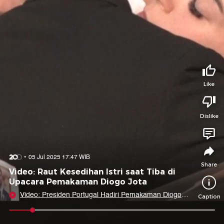
Tidak suka video ini?
Suka video ini?
Login untuk menyampaikan pendapat.
Login untuk menyampaikan pendapat.
Masuk
Masuk
Share to
Like
Dislike
Facebook
X
Whatsapp
Telegram
Copy Link
Copy Embed
Copy Embed &
05 Jul 2025 17:47 WIB
Caption
Share
Video: Raut Kesedihan Istri saat Tiba di
Upacara Pemakaman Diogo Jota
Video: Presiden Portugal Hadiri Pemakaman Diogo
Caption
Jota
0:06