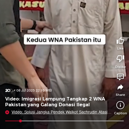
Tidak suka video ini?
Suka video ini?
Login untuk menyampaikan pendapat.
Login untuk menyampaikan pendapat.
Masuk
Masuk
Share to
Like
Dislike
Facebook
X
Whatsapp
Telegram
Copy Link
Copy Embed
Copy Embed &
08 Jul 2025 22:10 WIB
Caption
Share
Video: Imigrasi Lampung Tangkap 2 WNA
Pakistan yang Galang Donasi Ilegal
Video: Solusi Jangka Pendek Walkot Sachrudin Atasi
Caption
Banjir Ciledug
0:05