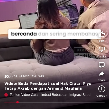
Tidak suka video ini?
Suka video ini?
Login untuk menyampaikan pendapat.
Login untuk menyampaikan pendapat.
Masuk
Masuk
Share to
Like
Dislike
Facebook
X
Whatsapp
Telegram
Copy Link
Copy Embed
Copy Embed &
09 Jul 2025 17:41 WIB
Caption
Share
Video: Beda Pendapat soal Hak Cipta, Piyu
Tetap Akrab dengan Armand Maulana
Tonton Video Cara Limbad Bebas dari Imigrasi Saudi
Caption
Setelah Dikira Penyihir
0:09