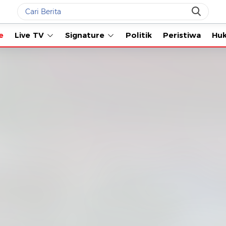
Live TV
Signature
Politik
Peristiwa
Hukum