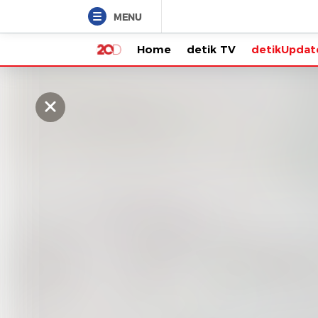
MENU
Home
detik TV
detikUpdate