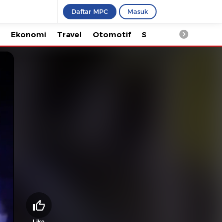
Daftar MPC
Masuk
Ekonomi
Travel
Otomotif
Saintek
Kesehata
Like