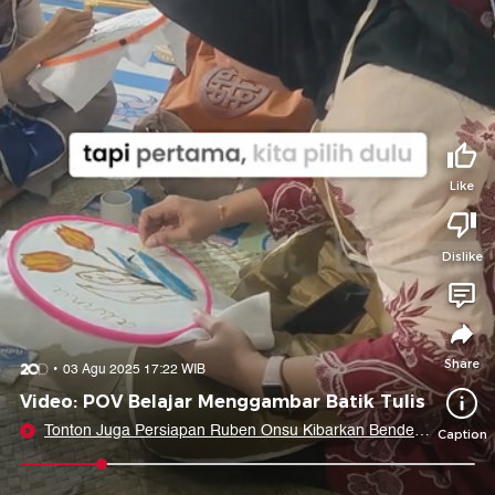
Tidak suka video ini?
Suka video ini?
Login untuk menyampaikan pendapat.
Login untuk menyampaikan pendapat.
Masuk
Masuk
Share to
Like
Dislike
Facebook
X
Whatsapp
Telegram
Copy Link
Copy Embed
Copy Embed &
Caption
Share
03 Agu 2025 17:22 WIB
Video: POV Belajar Menggambar Batik Tulis
Tonton Juga Persiapan Ruben Onsu Kibarkan Bendera
Caption
Merah Putih Bersama Hiu
0:08