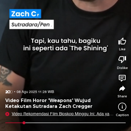
Tidak suka video ini?
Suka video ini?
Login untuk menyampaikan pendapat.
Login untuk menyampaikan pendapat.
Masuk
Masuk
Share to
Like
Dislike
Facebook
X
Whatsapp
Telegram
Copy Link
Copy Embed
Copy Embed &
08 Agu 2025 11:28 WIB
Caption
Share
Video Film Horor 'Weapons' Wujud
Ketakutan Sutradara Zach Cregger
Video Rekomendasi Film Bioskop Minggu Ini: Ada yang
Caption
Bikin Takut sampai Nangis
0:09