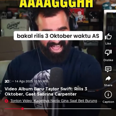
Tidak suka video ini?
Suka video ini?
Login untuk menyampaikan pendapat.
Login untuk menyampaikan pendapat.
Masuk
Masuk
Share to
Like
Dislike
Facebook
X
Whatsapp
Telegram
Copy Link
Copy Embed
Copy Embed &
14 Agu 2025 10:00 WIB
Caption
Share
Video Album Baru Taylor Swift: Rilis 3
Oktober, Gaet Sabrina Carpenter
Tonton Video: Kagetnya Nycta Gina Saat Beli Burung
Caption
untuk Sang Suami
0:11