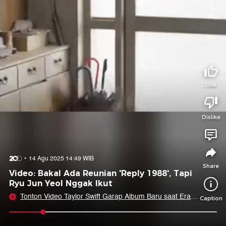
Tidak suka video ini?
Suka video ini?
Login untuk menyampaikan pendapat.
Login untuk menyampaikan pendapat.
Masuk
Masuk
Share to
Like
Dislike
Facebook
X
Whatsapp
Telegram
Copy Link
Copy Embed
Copy Embed &
14 Agu 2025 14:49 WIB
Caption
Share
Video: Bakal Ada Reunian 'Reply 1988', Tapi
Ryu Jun Yeol Nggak Ikut
Tonton Video Taylor Swift Garap Album Baru saat Eras
Caption
Tour, Travis Kelce Takjub
0:10