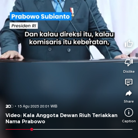
Tidak suka video ini?
Suka video ini?
Login untuk menyampaikan pendapat.
Login untuk menyampaikan pendapat.
Masuk
Masuk
Share to
Like
Dislike
Facebook
X
Whatsapp
Telegram
Copy Link
Copy Embed
Copy Embed &
Caption
Share
15 Agu 2025 20:01 WIB
Video: Kala Anggota Dewan Riuh Teriakkan
Nama Prabowo
Caption
0:12