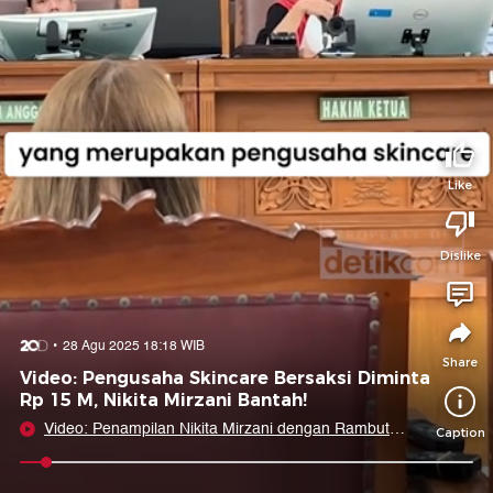
Tidak suka video ini?
Suka video ini?
Login untuk menyampaikan pendapat.
Login untuk menyampaikan pendapat.
Masuk
Masuk
Share to
Like
Dislike
Facebook
X
Whatsapp
Telegram
Copy Link
Copy Embed
Copy Embed &
28 Agu 2025 18:18 WIB
Caption
Share
Video: Pengusaha Skincare Bersaksi Diminta
Rp 15 M, Nikita Mirzani Bantah!
Video: Penampilan Nikita Mirzani dengan Rambut
Caption
Dicepol di Sidang Hari Ini
0:09