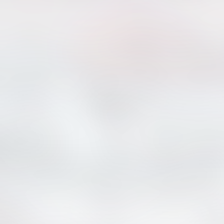
Tidak suka video ini?
Suka video ini?
Login untuk menyampaikan
Login untuk menyampaikan
pendapat.
pendapat.
Masuk
Masuk