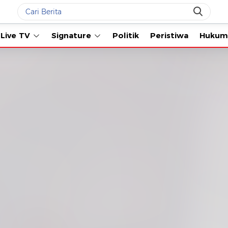
Live TV
Signature
Politik
Peristiwa
Hukum