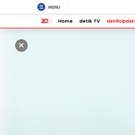
MENU
Home
detik TV
detikUpdate