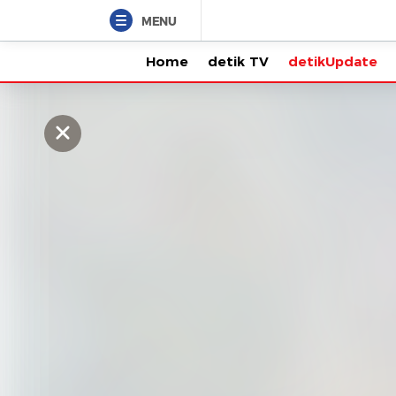
MENU
Home
detik TV
detikUpdate