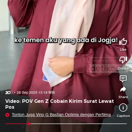
Tidak suka video ini?
Suka video ini?
Login untuk menyampaikan pendapat.
Login untuk menyampaikan pendapat.
Masuk
Masuk
Share to
Like
Dislike
Facebook
X
Whatsapp
Telegram
Copy Link
Copy Embed
Copy Embed &
28 Sep 2025 15:19 WIB
Caption
Share
Video: POV Gen Z Cobain Kirim Surat Lewat
Pos
Tonton Juga Vino G Bastian Optimis dengan Perfilman
Caption
Indonesia
0:18