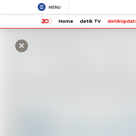
MENU
Home
detik TV
detikUpdate