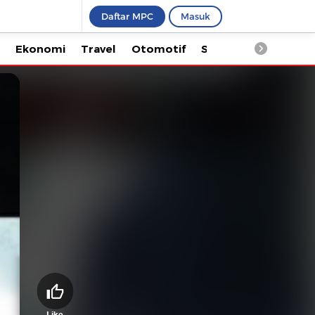
Daftar MPC
Masuk
Ekonomi
Travel
Otomotif
Saintek
Kesehata
Like