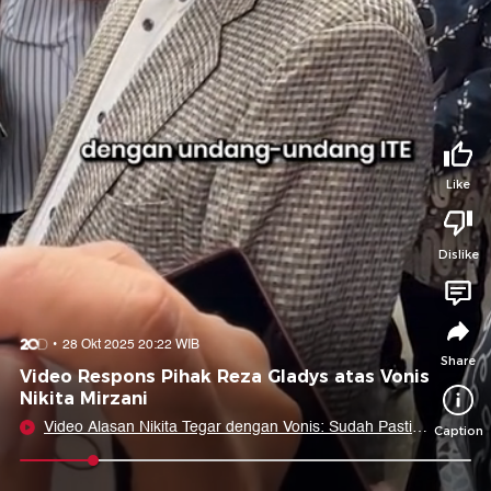
Tidak suka video ini?
Suka video ini?
Login untuk menyampaikan pendapat.
Login untuk menyampaikan pendapat.
Masuk
Masuk
Share to
Like
Dislike
Facebook
X
Whatsapp
Telegram
Copy Link
Copy Embed
Copy Embed &
28 Okt 2025 20:22 WIB
Caption
Share
Video Respons Pihak Reza Gladys atas Vonis
Nikita Mirzani
Video Alasan Nikita Tegar dengan Vonis: Sudah Pasti
Caption
Ditahan Jadi Santai Aja!
0:10