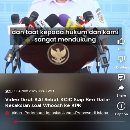
Tidak suka video ini?
Suka video ini?
Login untuk menyampaikan pendapat.
Login untuk menyampaikan pendapat.
Masuk
Masuk
Share to
Like
Dislike
Facebook
X
Whatsapp
Telegram
Copy Link
Copy Embed
Copy Embed &
04 Nov 2025 06:43 WIB
Caption
Share
Video Dirut KAI Sebut KCIC Siap Beri Data-
Kesaksian soal Whoosh ke KPK
Video: Pertemuan Ignasius Jonan-Prabowo di Istana,
Caption
Bahas Kereta Cepat?
0:06