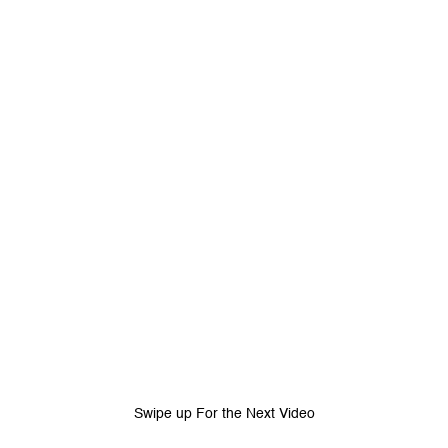
Tidak suka video ini?
Suka video ini?
Login untuk menyampaikan pendapat.
Login untuk menyampaikan pendapat.
Masuk
Masuk
Swipe up For the Next Video