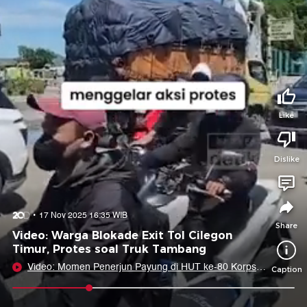
Tidak suka video ini?
Suka video ini?
Login untuk menyampaikan pendapat.
Login untuk menyampaikan pendapat.
Masuk
Masuk
Share to
Like
Dislike
Facebook
X
Whatsapp
Telegram
Copy Link
Copy Embed
Copy Embed &
17 Nov 2025 16:35 WIB
Caption
Share
Video: Warga Blokade Exit Tol Cilegon
Timur, Protes soal Truk Tambang
Video: Momen Penerjun Payung di HUT ke-80 Korps
Caption
Marinir Gagal Mendarat Sempurna
0:08