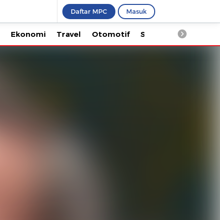
Daftar MPC
Masuk
kum
Ekonomi
Travel
Otomotif
Saintek
Keseh