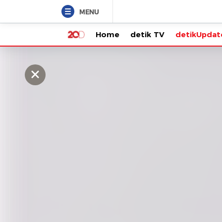
MENU
Home
detik TV
detikUpdate