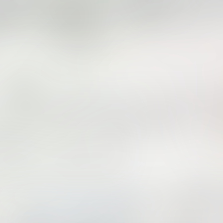
Tidak suka video ini?
Suka video ini?
Login untuk menyampaikan
Login untuk menyampaikan
pendapat.
pendapat.
Masuk
Masuk