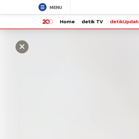
MENU
Home
detik TV
detikUpdate