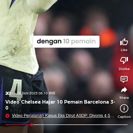
Tidak suka video ini?
Suka video ini?
Login untuk menyampaikan pendapat.
Login untuk menyampaikan pendapat.
Masuk
Masuk
Share to
Like
Dislike
Facebook
X
Whatsapp
Telegram
Copy Link
Copy Embed
Copy Embed &
26 Nov 2025 06:10 WIB
Caption
Share
Video Chelsea Hajar 10 Pemain Barcelona 3-
0
Video Perjalanan Kasus Eks Dirut ASDP: Divonis 4,5
Caption
Tahun hingga Dapat Rehabilitasi Prabowo
0:09