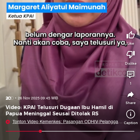
Tidak suka video ini?
Suka video ini?
Login untuk menyampaikan pendapat.
Login untuk menyampaikan pendapat.
Masuk
Masuk
Like
Share to
Dislike
Facebook
X
Whatsapp
Telegram
1
Copy Link
Copy Embed
Copy Embed &
26 Nov 2025 09:45 WIB
Caption
Share
Video: KPAI Telusuri Dugaan Ibu Hamil di
Papua Meninggal Seusai Ditolak RS
Tonton Video Kemenkes: Pasangan ODHIV-Pelanggan
Caption
PSK Jadi Kelompok HIV Tertinggi 2025
0:09