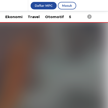
Daftar MPC
Masuk
Ekonomi
Travel
Otomotif
Saintek
Kesehata