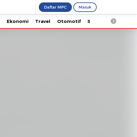
Daftar MPC
Masuk
Ekonomi
Travel
Otomotif
Saintek
Kesehata