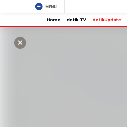
MENU
Home
detik TV
detikUpdate