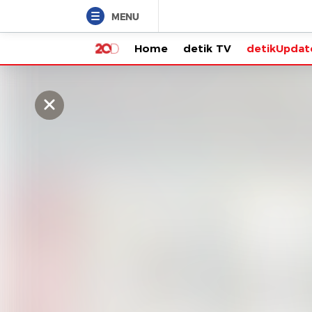
MENU
Home
detik TV
detikUpdate