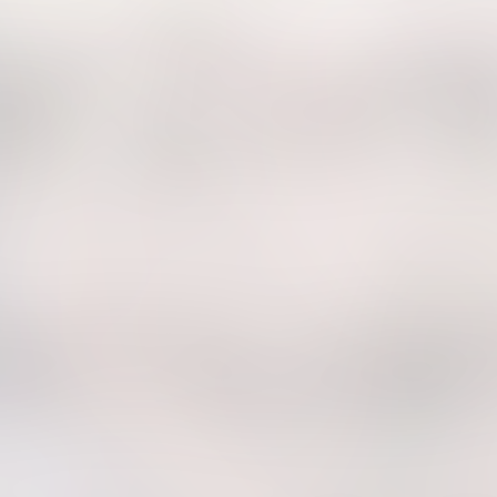
Tidak suka video ini?
Suka video ini?
Login untuk menyampaikan
Login untuk menyampaikan
pendapat.
pendapat.
Masuk
Masuk