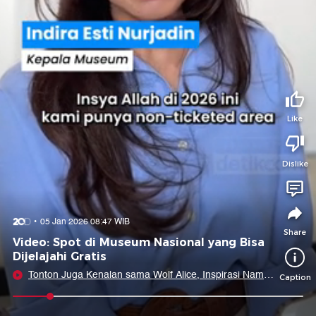
Tidak suka video ini?
Suka video ini?
Login untuk menyampaikan pendapat.
Login untuk menyampaikan pendapat.
Masuk
Masuk
Share to
Like
Dislike
Facebook
X
Whatsapp
Telegram
Copy Link
Copy Embed
Copy Embed &
05 Jan 2026 08:47 WIB
Caption
Share
Video: Spot di Museum Nasional yang Bisa
Dijelajahi Gratis
Tonton Juga Kenalan sama Wolf Alice, Inspirasi Nama
Caption
Band dari Mana Sih?
0:07