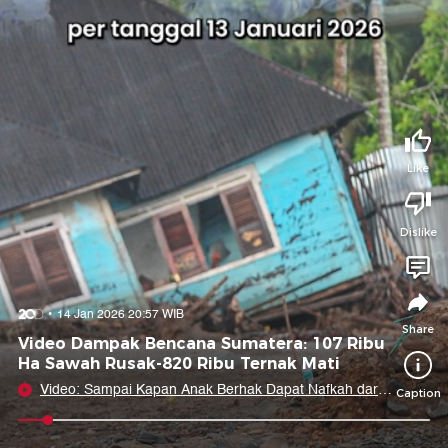
Tidak suka video ini?
Suka video ini?
Login untuk menyampaikan pendapat.
Login untuk menyampaikan pendapat.
Masuk
Masuk
Share to
Like
Dislike
Facebook
X
Whatsapp
Telegram
Copy Link
Copy Embed
Copy Embed &
14 Jan 2026 20:57 WIB
Caption
Share
Video Dampak Bencana Sumatera: 107 Ribu
Ha Sawah Rusak-820 Ribu Ternak Mati
Video: Sampai Kapan Anak Berhak Dapat Nafkah dari
Caption
Ayah?
0:06