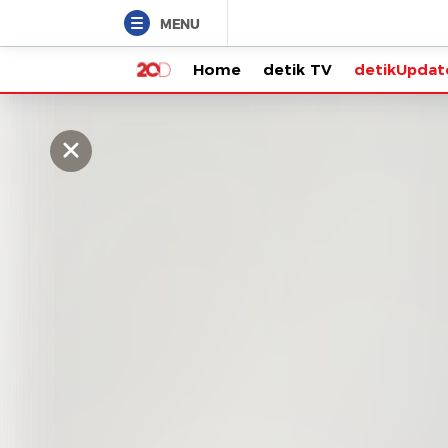
MENU
Home
detik TV
detikUpdate