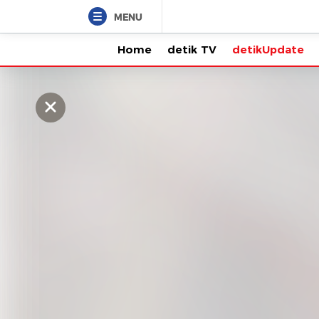
MENU
Home
detik TV
detikUpdate