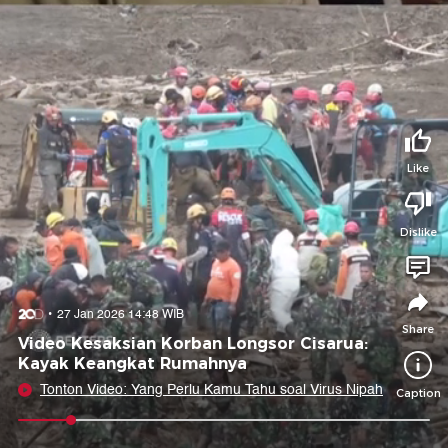
Tidak suka video ini?
Suka video ini?
Login untuk menyampaikan pendapat.
Login untuk menyampaikan pendapat.
Masuk
Masuk
Share to
Like
Dislike
Facebook
X
Whatsapp
Telegram
Copy Link
Copy Embed
Copy Embed &
27 Jan 2026 14:48 WIB
Caption
Share
Video Kesaksian Korban Longsor Cisarua:
Kayak Keangkat Rumahnya
Tonton Video: Yang Perlu Kamu Tahu soal Virus Nipah
Caption
0:09