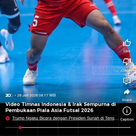
Tidak suka video ini?
Suka video ini?
Login untuk menyampaikan pendapat.
Login untuk menyampaikan pendapat.
Masuk
Masuk
Share to
Like
Dislike
Facebook
X
Whatsapp
Telegram
Copy Link
Copy Embed
Copy Embed &
28 Jan 2026 08:17 WIB
Caption
Share
Video Timnas Indonesia & Irak Sempurna di
Pembukaan Piala Asia Futsal 2026
Trump Ngaku Bicara dengan Presiden Suriah di Tengah
Caption
Gencatan Senjata
0:06