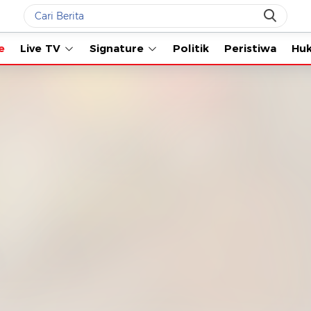
Live TV
Signature
Politik
Peristiwa
Hukum