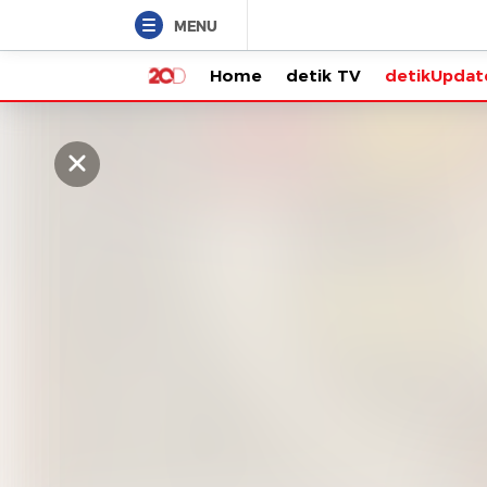
MENU
Home
detik TV
detikUpdate