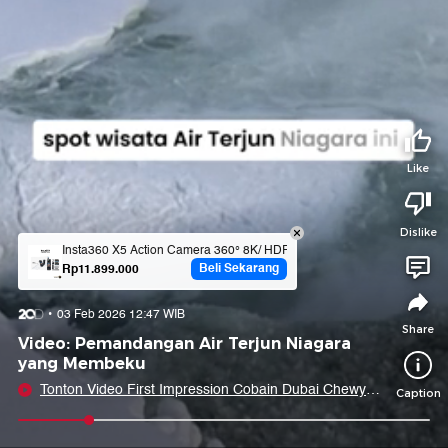
Tidak suka video ini?
Suka video ini?
Login untuk menyampaikan pendapat.
Login untuk menyampaikan pendapat.
Masuk
Masuk
Share to
Like
Dislike
Facebook
X
Whatsapp
Telegram
Insta360 X5 Action Camera 360° 8K/ HDR/ Waterproof/ Fast Charging/
Beli Sekarang
Rp11.899.000
Copy Link
Copy Embed
Copy Embed &
03 Feb 2026 12:47 WIB
Caption
Share
Video: Pemandangan Air Terjun Niagara
yang Membeku
Tonton Video First Impression Cobain Dubai Chewy
Caption
Cookie: Enak Banget!
0:10