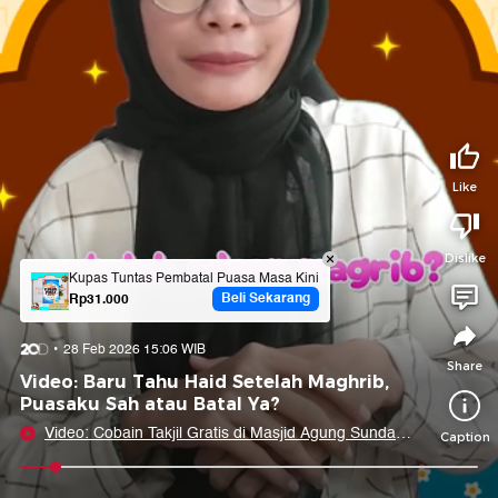
Tidak suka video ini?
Suka video ini?
Login untuk menyampaikan pendapat.
Login untuk menyampaikan pendapat.
Masuk
Masuk
Share to
Like
Dislike
Facebook
X
Whatsapp
Telegram
Kupas Tuntas Pembatal Puasa Masa Kini - Buku Islami Pengetahuan Se
Beli Sekarang
Rp31.000
Copy Link
Copy Embed
Copy Embed &
28 Feb 2026 15:06 WIB
Caption
Share
Video: Baru Tahu Haid Setelah Maghrib,
Puasaku Sah atau Batal Ya?
Video: Cobain Takjil Gratis di Masjid Agung Sunda
Caption
Kelapa
0:07