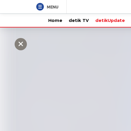
MENU
Home
detik TV
detikUpdate