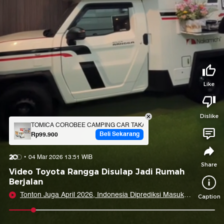
Tidak suka video ini?
Suka video ini?
Login untuk menyampaikan pendapat.
Login untuk menyampaikan pendapat.
Masuk
Masuk
Share to
Like
Dislike
Facebook
X
Whatsapp
Telegram
TOMICA COROBEE CAMPING CAR TAKARA TOMY DIECAST MOBIL 
Beli Sekarang
Rp99.900
Copy Link
Copy Embed
Copy Embed &
04 Mar 2026 13:51 WIB
Caption
Share
Video Toyota Rangga Disulap Jadi Rumah
Berjalan
Tonton Juga April 2026, Indonesia Diprediksi Masuk
Caption
Musim Kemarau
0:08