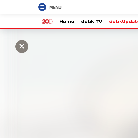
MENU
Home
detik TV
detikUpdate